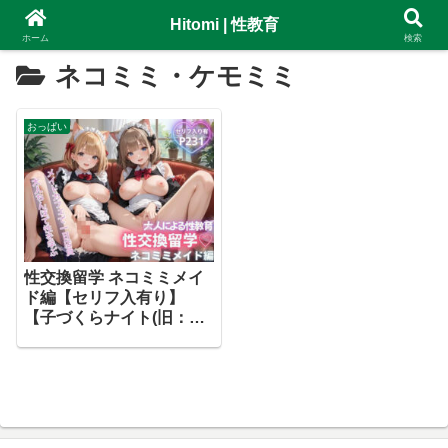
Hitomi | 性教育
ホーム
検索
ネコミミ・ケモミミ
おっぱい
性交換留学 ネコミミメイ
ド編【セリフ入有り】
【子づくらナイト(旧：性
交換留学)】