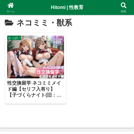
Hitomi | 性教育
ホーム
検索
ネコミミ・獣系
おっぱい
性交換留学 ネコミミメイ
ド編【セリフ入有り】
【子づくらナイト(旧：性
交換留学)】