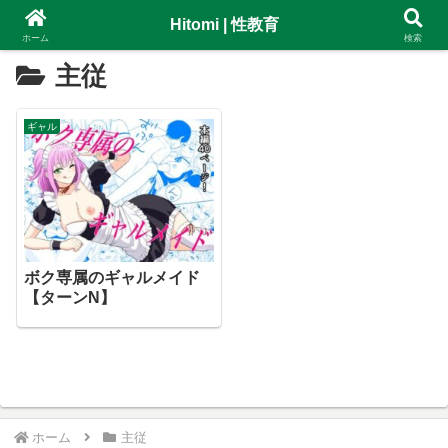
Hitomi | 性教育
ホーム
検索
主従
ギャル
ボク専属のギャルメイド
【ターンN】
ホーム
主従